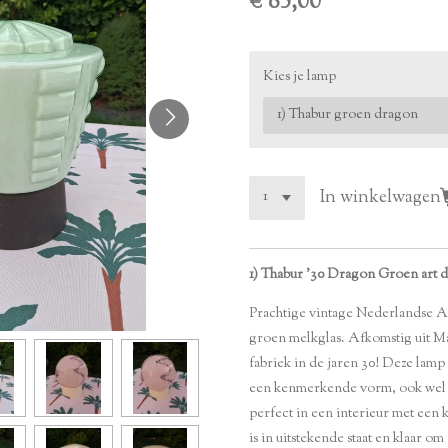
€ 85,00
Kies je lamp
In winkelwagen
1) Thabur '30 Dragon Groen art 
Prachtige vintage Nederlandse A
groen melkglas. Afkomstig uit Ma
fabriek in de jaren 30! Deze lamp
een kenmerkende vorm, ook wel 
perfect in een interieur met een k
is in uitstekende staat en klaar o