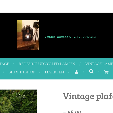
Vintage-wattage
design by chrislight040
TAGE
REDESING UPCYCLED LAMPEN
VINTAGE LAM
SHOP IN SHOP
MARKTEN
Vintage pla