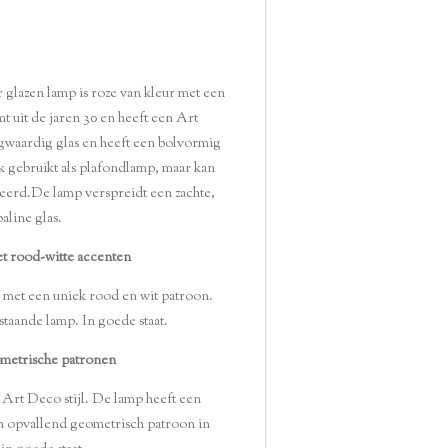
glazen lamp is roze van kleur met een
uit de jaren 30 en heeft een Art
ogwaardig glas en heeft een bolvormig
 gebruikt als plafondlamp, maar kan
eerd.De lamp verspreidt een zachte,
aline glas.
et rood-witte accenten
p met een uniek rood en wit patroon.
taande lamp. In goede staat.
ometrische patronen
 Art Deco stijl. De lamp heeft een
n opvallend geometrisch patroon in