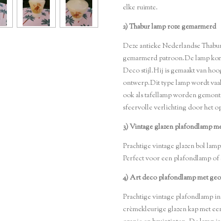
elke ruimte.
2) Thabur lamp roze gemarmerd
Deze antieke Nederlandse Thabur 
gemarmerd patroon.De lamp komt 
Deco stijl.Hij is gemaakt van ho
ontwerp.Dit type lamp wordt vaak
ook als tafellamp worden gemont
sfeervolle verlichting door het op
3) Vintage glazen plafondlamp m
Prachtige vintage glazen bol lam
Perfect voor een plafondlamp of s
4) Art deco plafondlamp met ge
Prachtige vintage plafondlamp in
crèmekleurige glazen kap met ee