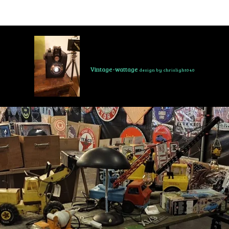
Vintage-wattage
design by chrislight040