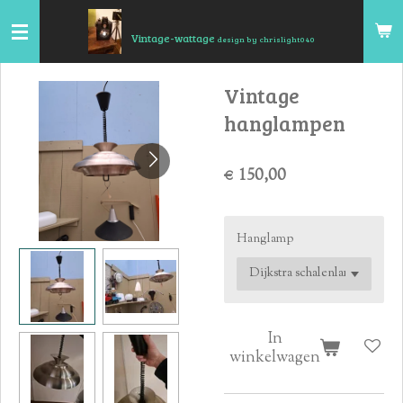
Ga
Vintage-wattage
direct
design by chrislight040
naar
de
Vintage
hoofdinhoud
hanglampen
€ 150,00
Hanglamp
In
winkelwagen