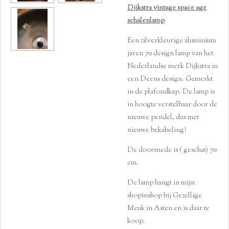
Dijkstra vintage space age
schalenlamp
Een zilverkleurige aluminium
jaren 70 design lamp van het
Nederlandse merk Dijkstra in
een Deens design. Gemerkt
in de plafondkap. De lamp is
in hoogte verstelbaar door de
nieuwe pendel, dus met
nieuwe bekabeling!
De doorsnede is ( geschat) 70
cm.
De lamp hangt in mijn
shopinshop bij Gezellige
Meuk in Asten en is daar te
koop.